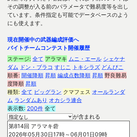
その調整が入る前のパラメータで難易度等を出し
ています。条件指定も可能でデータベースのよう
にも使えます。
現在開催中の武器編成評価へ
バイトチームコンテスト開催履歴
ステージ:
全て
アラマキ
ムニ・エール
シェケナ
ダム
ドン・ブラコ
すじこ
トキシラズ
どんぴこ
順番:
開催降順
昇順
編成点数降順
昇順
野良難易
度降順
昇順
種類:
全て
ビッグラン
クマフェス
オールランダ
ム
ランダムあり
オカシラ連合
表示数:
200件
全て
が含まれる
第814回 アラマキ砦
2026年05月30日17時～06月01日09時