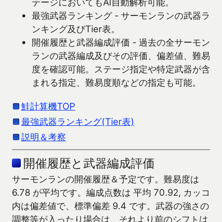
テージにおいてもAI自動解析可能。
最強武器ランキング - サーモンランの武器ラ
ンキング及びTier表。
開催履歴と武器編成評価 - 過去の全サーモン
ランの武器編成及びその評価、偏差値、難易
度を確認可能。ステージ指定や特定武器が含
まれる指定、難易度順などの指定も可能。
鮭計算機TOP
最強武器ランキング(Tier表)
説明＆考察
開催履歴と武器編成評価
サーモンランの開催履歴＆予定です。難易度は
6.78 が平均です。編成点数は 平均 70.92, カッコ
内は偏差値で、標準偏差 9.4 です。武器の強さの
調整等が入ったり場合は、それより前のシフトは