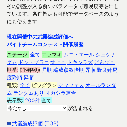
その調整が入る前のパラメータで難易度等を出し
ています。条件指定も可能でデータベースのよう
にも使えます。
現在開催中の武器編成評価へ
バイトチームコンテスト開催履歴
ステージ:
全て
アラマキ
ムニ・エール
シェケナ
ダム
ドン・ブラコ
すじこ
トキシラズ
どんぴこ
順番:
開催降順
昇順
編成点数降順
昇順
野良難易
度降順
昇順
種類:
全て
ビッグラン
クマフェス
オールランダ
ム
ランダムあり
オカシラ連合
表示数:
200件
全て
が含まれる
武器編成評価 (TOP)