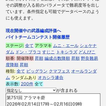
その調整が入る前のパラメータで難易度等を出し
ています。条件指定も可能でデータベースのよう
にも使えます。
現在開催中の武器編成評価へ
バイトチームコンテスト開催履歴
ステージ:
全て
アラマキ
ムニ・エール
シェケナ
ダム
ドン・ブラコ
すじこ
トキシラズ
どんぴこ
順番:
開催降順
昇順
編成点数降順
昇順
野良難易
度降順
昇順
種類:
全て
ビッグラン
クマフェス
オールランダ
ム
ランダムあり
オカシラ連合
表示数:
200件
全て
が含まれる
第751回 アラマキ砦
2026年02月14日17時～02月16日09時