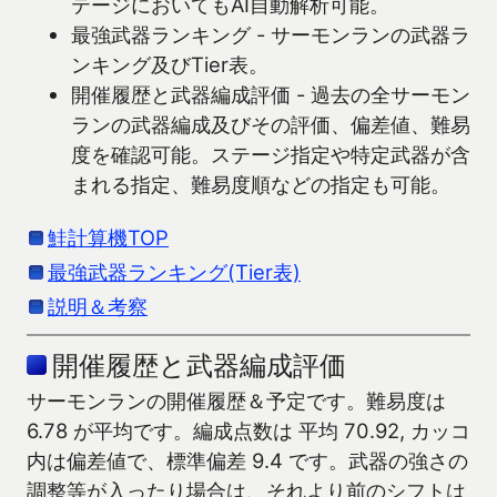
テージにおいてもAI自動解析可能。
最強武器ランキング - サーモンランの武器ラ
ンキング及びTier表。
開催履歴と武器編成評価 - 過去の全サーモン
ランの武器編成及びその評価、偏差値、難易
度を確認可能。ステージ指定や特定武器が含
まれる指定、難易度順などの指定も可能。
鮭計算機TOP
最強武器ランキング(Tier表)
説明＆考察
開催履歴と武器編成評価
サーモンランの開催履歴＆予定です。難易度は
6.78 が平均です。編成点数は 平均 70.92, カッコ
内は偏差値で、標準偏差 9.4 です。武器の強さの
調整等が入ったり場合は、それより前のシフトは