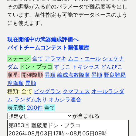
その調整が入る前のパラメータで難易度等を出し
ています。条件指定も可能でデータベースのよう
にも使えます。
現在開催中の武器編成評価へ
バイトチームコンテスト開催履歴
ステージ:
全て
アラマキ
ムニ・エール
シェケナ
ダム
ドン・ブラコ
すじこ
トキシラズ
どんぴこ
順番:
開催降順
昇順
編成点数降順
昇順
野良難易
度降順
昇順
種類:
全て
ビッグラン
クマフェス
オールランダ
ム
ランダムあり
オカシラ連合
表示数:
200件
全て
が含まれる
第853回 難破船ドン・ブラコ
2026年08月03日17時～08月05日09時