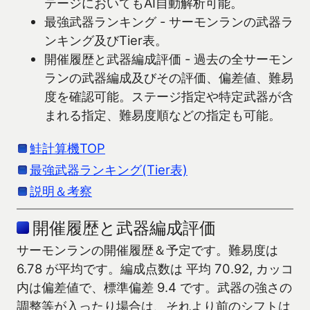
テージにおいてもAI自動解析可能。
最強武器ランキング - サーモンランの武器ラ
ンキング及びTier表。
開催履歴と武器編成評価 - 過去の全サーモン
ランの武器編成及びその評価、偏差値、難易
度を確認可能。ステージ指定や特定武器が含
まれる指定、難易度順などの指定も可能。
鮭計算機TOP
最強武器ランキング(Tier表)
説明＆考察
開催履歴と武器編成評価
サーモンランの開催履歴＆予定です。難易度は
6.78 が平均です。編成点数は 平均 70.92, カッコ
内は偏差値で、標準偏差 9.4 です。武器の強さの
調整等が入ったり場合は、それより前のシフトは