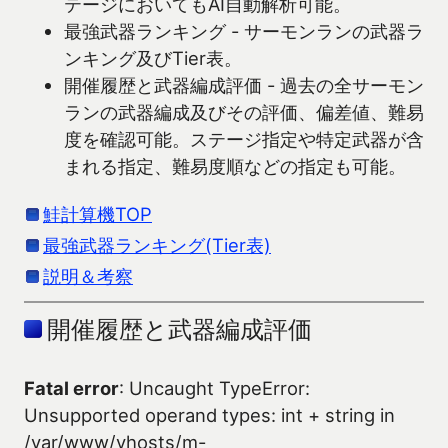
テージにおいてもAI自動解析可能。
最強武器ランキング - サーモンランの武器ラ
ンキング及びTier表。
開催履歴と武器編成評価 - 過去の全サーモン
ランの武器編成及びその評価、偏差値、難易
度を確認可能。ステージ指定や特定武器が含
まれる指定、難易度順などの指定も可能。
鮭計算機TOP
最強武器ランキング(Tier表)
説明＆考察
開催履歴と武器編成評価
Fatal error
: Uncaught TypeError:
Unsupported operand types: int + string in
/var/www/vhosts/m-