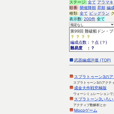
ステージ:
全て
アラマキ
順番:
開催降順
昇順
編
種類:
全て
ビッグラン
表示数:
200件
全て
第99回 難破船ドン・ブラ
？
？
？
？
編成点数：？点 (？)
難易度 ：？
武器編成評価 (TOP)
スプラトゥーン3のア
スプラトゥーン3のアクテ
成金大作戦究極版
ウォーシミュレーションで
スプラトーン3いろい
アクティブ数解析とか
Mocoゲーム