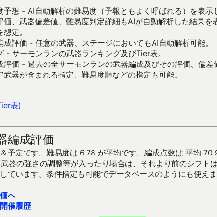
予想 - AI自動解析の難易度（予報ともよく呼ばれる）を表
評価、武器偏差値、難易度判定詳細もAIが自動解析した結果を
を想定。
成評価 - 任意の武器、ステージにおいてもAI自動解析可能。
 - サーモンランの武器ランキング及びTier表。
成評価 - 過去の全サーモンランの武器編成及びその評価、偏差
定武器が含まれる指定、難易度順などの指定も可能。
er表)
器編成評価
予定です。難易度は 6.78 が平均です。編成点数は 平均 70.
です。武器の強さの調整等が入ったり場合は、それより前のシフト
しています。条件指定も可能でデータベースのようにも使えま
価へ
開催履歴