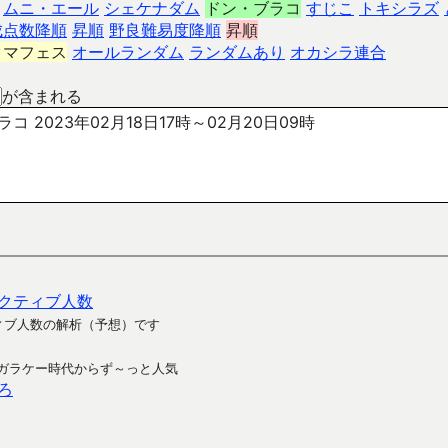
ムニ・エール
シェケナダム
ドン・ブラコ
すじこ
トキシラズ
成点数降順
昇順
野良難易度降順
昇順
クマフェス
オールランダム
ランダムあり
オカシラ連合
が含まれる
コ 2023年02月18日17時～02月20日09時
クティブ人数
ィブ人数の解析（予想）です
ガラケー時代からず～っと人気
ろ