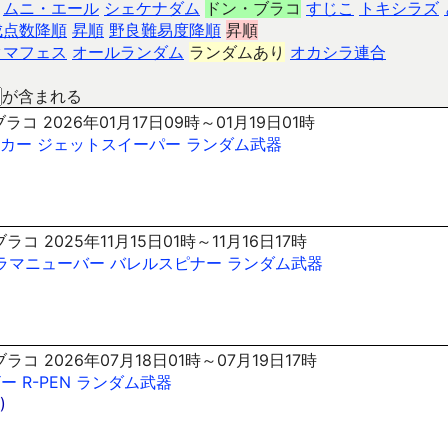
ムニ・エール
シェケナダム
ドン・ブラコ
すじこ
トキシラズ
成点数降順
昇順
野良難易度降順
昇順
クマフェス
オールランダム
ランダムあり
オカシラ連合
が含まれる
コ 2026年01月17日09時～01月19日01時
カー
ジェットスイーパー
ランダム武器
)
コ 2025年11月15日01時～11月16日17時
ラマニューバー
バレルスピナー
ランダム武器
コ 2026年07月18日01時～07月19日17時
ザー
R-PEN
ランダム武器
)