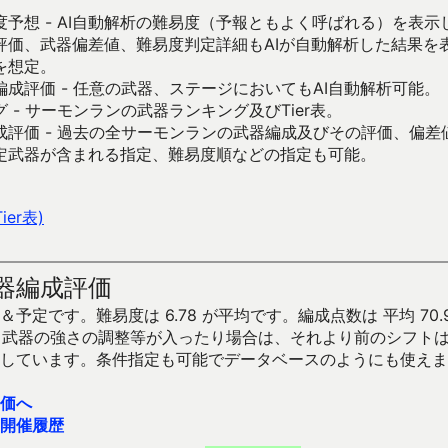
予想 - AI自動解析の難易度（予報ともよく呼ばれる）を表
評価、武器偏差値、難易度判定詳細もAIが自動解析した結果を
を想定。
成評価 - 任意の武器、ステージにおいてもAI自動解析可能。
 - サーモンランの武器ランキング及びTier表。
成評価 - 過去の全サーモンランの武器編成及びその評価、偏差
定武器が含まれる指定、難易度順などの指定も可能。
er表)
器編成評価
予定です。難易度は 6.78 が平均です。編成点数は 平均 70.
です。武器の強さの調整等が入ったり場合は、それより前のシフト
しています。条件指定も可能でデータベースのようにも使えま
価へ
開催履歴