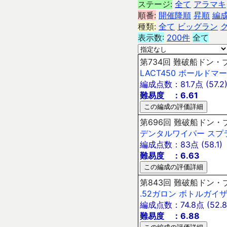
ステージ:
全て
アラマキ
順番:
開催降順
昇順
編
種類:
全て
ビッグラン
表示数:
200件
全て
第734回 難破船ドン・ブラ
LACT450
ボールドマー
編成点数：81.7点 (57.2
難易度 ：6.61
第696回 難破船ドン・ブラ
デンタルワイパー
スプ
編成点数：83点 (58.1)
難易度 ：6.63
第843回 難破船ドン・ブラ
.52ガロン
ボトルガイ
編成点数：74.8点 (52.8
難易度 ：6.88