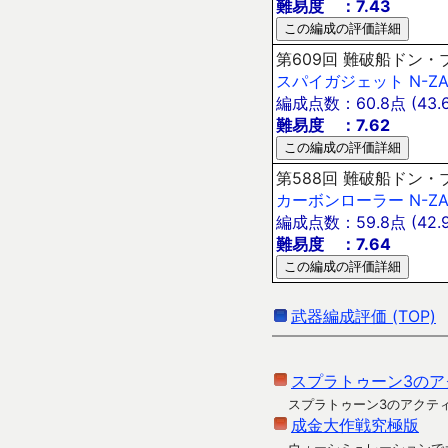
難易度 ：7.43
第609回 難破船ドン・ブ
スパイガジェット
N-Z
編成点数：60.8点 (43.6
難易度 ：7.62
第588回 難破船ドン・ブ
カーボンローラー
N-Z
編成点数：59.8点 (42.9
難易度 ：7.64
武器編成評価 (TOP)
スプラトゥーン3のア
スプラトゥーン3のアクテ
成金大作戦究極版
ウォーシミュレーションで