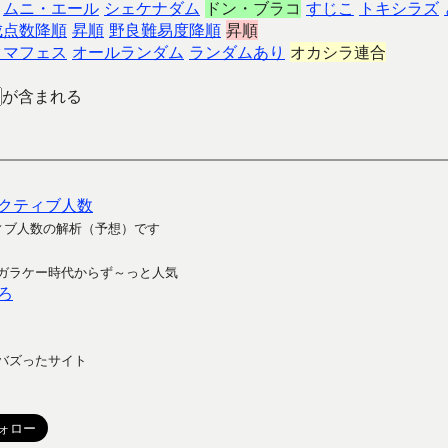
ムニ・エール
シェケナダム
ドン・ブラコ
すじこ
トキシラズ
成点数降順
昇順
野良難易度降順
昇順
クマフェス
オールランダム
ランダムあり
オカシラ連合
が含まれる
クティブ人数
ィブ人数の解析（予想）です
ガラケー時代からず～っと人気
ろ
バズったサイト