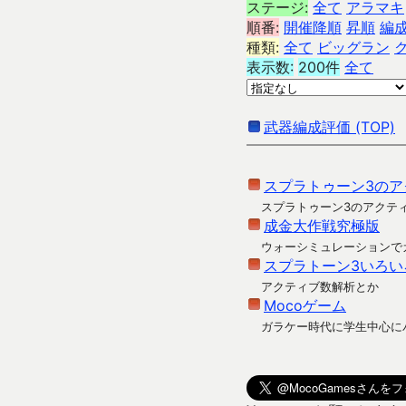
ステージ:
全て
アラマキ
順番:
開催降順
昇順
編
種類:
全て
ビッグラン
表示数:
200件
全て
武器編成評価 (TOP)
スプラトゥーン3のア
スプラトゥーン3のアクテ
成金大作戦究極版
ウォーシミュレーションで
スプラトーン3いろい
アクティブ数解析とか
Mocoゲーム
ガラケー時代に学生中心に