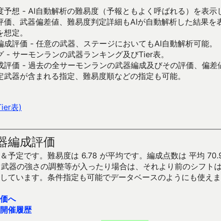
予想 - AI自動解析の難易度（予報ともよく呼ばれる）を表
評価、武器偏差値、難易度判定詳細もAIが自動解析した結果を
を想定。
成評価 - 任意の武器、ステージにおいてもAI自動解析可能。
 - サーモンランの武器ランキング及びTier表。
成評価 - 過去の全サーモンランの武器編成及びその評価、偏差
定武器が含まれる指定、難易度順などの指定も可能。
er表)
器編成評価
予定です。難易度は 6.78 が平均です。編成点数は 平均 70.
です。武器の強さの調整等が入ったり場合は、それより前のシフト
しています。条件指定も可能でデータベースのようにも使えま
価へ
開催履歴