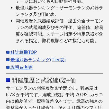
テージにおいてもAI自動解析可能。
最強武器ランキング - サーモンランの武器ラ
ンキング及びTier表。
開催履歴と武器編成評価 - 過去の全サーモン
ランの武器編成及びその評価、偏差値、難易
度を確認可能。ステージ指定や特定武器が含
まれる指定、難易度順などの指定も可能。
鮭計算機TOP
最強武器ランキング(Tier表)
説明＆考察
開催履歴と武器編成評価
サーモンランの開催履歴＆予定です。難易度は
6.78 が平均です。編成点数は 平均 70.92, カッコ
内は偏差値で、標準偏差 9.4 です。武器の強さの
調整等が入ったり場合は、それより前のシフトは