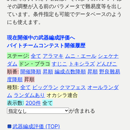
その調整が入る前のパラメータで難易度等を出し
ています。条件指定も可能でデータベースのよう
にも使えます。
現在開催中の武器編成評価へ
バイトチームコンテスト開催履歴
ステージ:
全て
アラマキ
ムニ・エール
シェケナ
ダム
ドン・ブラコ
すじこ
トキシラズ
どんぴこ
順番:
開催降順
昇順
編成点数降順
昇順
野良難易
度降順
昇順
種類:
全て
ビッグラン
クマフェス
オールランダ
ム
ランダムあり
オカシラ連合
表示数:
200件
全て
が含まれる
武器編成評価 (TOP)