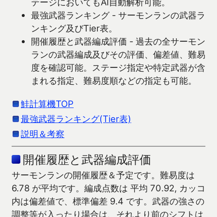
テージにおいてもAI自動解析可能。
最強武器ランキング - サーモンランの武器ラ
ンキング及びTier表。
開催履歴と武器編成評価 - 過去の全サーモン
ランの武器編成及びその評価、偏差値、難易
度を確認可能。ステージ指定や特定武器が含
まれる指定、難易度順などの指定も可能。
鮭計算機TOP
最強武器ランキング(Tier表)
説明＆考察
開催履歴と武器編成評価
サーモンランの開催履歴＆予定です。難易度は
6.78 が平均です。編成点数は 平均 70.92, カッコ
内は偏差値で、標準偏差 9.4 です。武器の強さの
調整等が入ったり場合は、それより前のシフトは