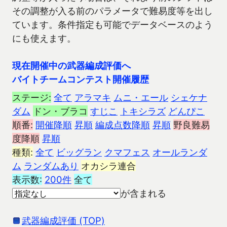
その調整が入る前のパラメータで難易度等を出し
ています。条件指定も可能でデータベースのよう
にも使えます。
現在開催中の武器編成評価へ
バイトチームコンテスト開催履歴
ステージ:
全て
アラマキ
ムニ・エール
シェケナ
ダム
ドン・ブラコ
すじこ
トキシラズ
どんぴこ
順番:
開催降順
昇順
編成点数降順
昇順
野良難易
度降順
昇順
種類:
全て
ビッグラン
クマフェス
オールランダ
ム
ランダムあり
オカシラ連合
表示数:
200件
全て
が含まれる
武器編成評価 (TOP)