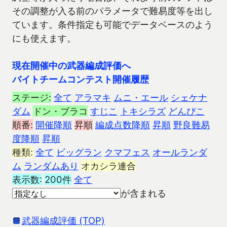
その調整が入る前のパラメータで難易度等を出し
ています。条件指定も可能でデータベースのよう
にも使えます。
現在開催中の武器編成評価へ
バイトチームコンテスト開催履歴
ステージ:
全て
アラマキ
ムニ・エール
シェケナ
ダム
ドン・ブラコ
すじこ
トキシラズ
どんぴこ
順番:
開催降順
昇順
編成点数降順
昇順
野良難易
度降順
昇順
種類:
全て
ビッグラン
クマフェス
オールランダ
ム
ランダムあり
オカシラ連合
表示数:
200件
全て
が含まれる
武器編成評価 (TOP)