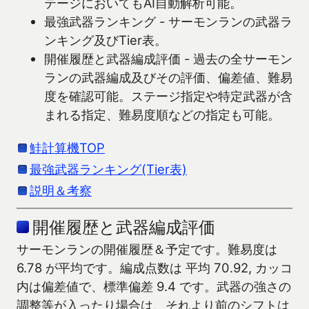
テージにおいてもAI自動解析可能。
最強武器ランキング - サーモンランの武器ラ
ンキング及びTier表。
開催履歴と武器編成評価 - 過去の全サーモン
ランの武器編成及びその評価、偏差値、難易
度を確認可能。ステージ指定や特定武器が含
まれる指定、難易度順などの指定も可能。
鮭計算機TOP
最強武器ランキング(Tier表)
説明＆考察
開催履歴と武器編成評価
サーモンランの開催履歴＆予定です。難易度は
6.78 が平均です。編成点数は 平均 70.92, カッコ
内は偏差値で、標準偏差 9.4 です。武器の強さの
調整等が入ったり場合は、それより前のシフトは