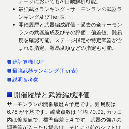
テージにおいてもAI自動解析可能。
最強武器ランキング - サーモンランの武器ラ
ンキング及びTier表。
開催履歴と武器編成評価 - 過去の全サーモン
ランの武器編成及びその評価、偏差値、難易
度を確認可能。ステージ指定や特定武器が含
まれる指定、難易度順などの指定も可能。
鮭計算機TOP
最強武器ランキング(Tier表)
説明＆考察
開催履歴と武器編成評価
サーモンランの開催履歴＆予定です。難易度は
6.78 が平均です。編成点数は 平均 70.92, カッコ
内は偏差値で、標準偏差 9.4 です。武器の強さの
調整等が入ったり場合は、それより前のシフトは