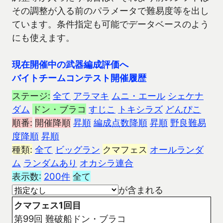
その調整が入る前のパラメータで難易度等を出し
ています。条件指定も可能でデータベースのよう
にも使えます。
現在開催中の武器編成評価へ
バイトチームコンテスト開催履歴
ステージ:
全て
アラマキ
ムニ・エール
シェケナ
ダム
ドン・ブラコ
すじこ
トキシラズ
どんぴこ
順番:
開催降順
昇順
編成点数降順
昇順
野良難易
度降順
昇順
種類:
全て
ビッグラン
クマフェス
オールランダ
ム
ランダムあり
オカシラ連合
表示数:
200件
全て
が含まれる
クマフェス1回目
第99回 難破船ドン・ブラコ