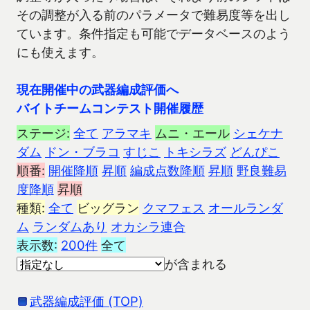
その調整が入る前のパラメータで難易度等を出し
ています。条件指定も可能でデータベースのよう
にも使えます。
現在開催中の武器編成評価へ
バイトチームコンテスト開催履歴
ステージ:
全て
アラマキ
ムニ・エール
シェケナ
ダム
ドン・ブラコ
すじこ
トキシラズ
どんぴこ
順番:
開催降順
昇順
編成点数降順
昇順
野良難易
度降順
昇順
種類:
全て
ビッグラン
クマフェス
オールランダ
ム
ランダムあり
オカシラ連合
表示数:
200件
全て
が含まれる
武器編成評価 (TOP)