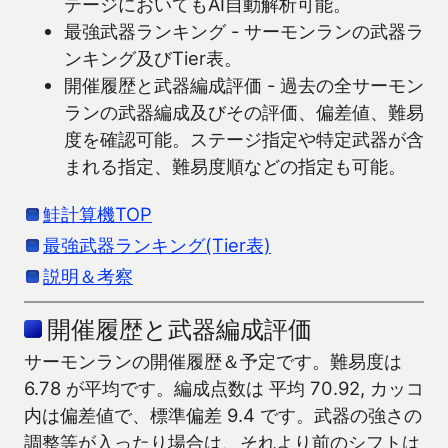
テージにおいてもAI自動解析可能。
最強武器ランキング - サーモンランの武器ラ
ンキング及びTier表。
開催履歴と武器編成評価 - 過去の全サーモン
ランの武器編成及びその評価、偏差値、難易
度を確認可能。ステージ指定や特定武器が含
まれる指定、難易度順などの指定も可能。
鮭計算機TOP
最強武器ランキング(Tier表)
説明＆考察
開催履歴と武器編成評価
サーモンランの開催履歴＆予定です。難易度は
6.78 が平均です。編成点数は 平均 70.92, カッコ
内は偏差値で、標準偏差 9.4 です。武器の強さの
調整等が入ったり場合は、それより前のシフトは