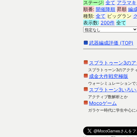
ステージ:
全て
アラマキ
順番:
開催降順
昇順
編
種類:
全て
ビッグラン
表示数:
200件
全て
武器編成評価 (TOP)
スプラトゥーン3のア
スプラトゥーン3のアクテ
成金大作戦究極版
ウォーシミュレーションで
スプラトーン3いろい
アクティブ数解析とか
Mocoゲーム
ガラケー時代に学生中心に