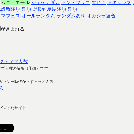
ムニ・エール
シェケナダム
ドン・ブラコ
すじこ
トキシラズ
成点数降順
昇順
野良難易度降順
昇順
クマフェス
オールランダム
ランダムあり
オカシラ連合
が含まれる
クティブ人数
ィブ人数の解析（予想）です
ガラケー時代からず～っと人気
ろ
バズったサイト