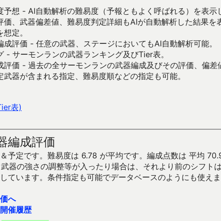
予想 - AI自動解析の難易度（予報ともよく呼ばれる）を表
評価、武器偏差値、難易度判定詳細もAIが自動解析した結果を
を想定。
成評価 - 任意の武器、ステージにおいてもAI自動解析可能。
 - サーモンランの武器ランキング及びTier表。
成評価 - 過去の全サーモンランの武器編成及びその評価、偏差
定武器が含まれる指定、難易度順などの指定も可能。
er表)
器編成評価
予定です。難易度は 6.78 が平均です。編成点数は 平均 70.
です。武器の強さの調整等が入ったり場合は、それより前のシフト
しています。条件指定も可能でデータベースのようにも使えま
価へ
開催履歴