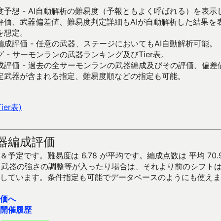
予想 - AI自動解析の難易度（予報ともよく呼ばれる）を表
評価、武器偏差値、難易度判定詳細もAIが自動解析した結果を
を想定。
成評価 - 任意の武器、ステージにおいてもAI自動解析可能。
 - サーモンランの武器ランキング及びTier表。
成評価 - 過去の全サーモンランの武器編成及びその評価、偏差
定武器が含まれる指定、難易度順などの指定も可能。
er表)
器編成評価
予定です。難易度は 6.78 が平均です。編成点数は 平均 70.
です。武器の強さの調整等が入ったり場合は、それより前のシフト
しています。条件指定も可能でデータベースのようにも使えま
価へ
開催履歴