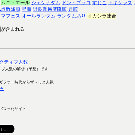
ムニ・エール
シェケナダム
ドン・ブラコ
すじこ
トキシラズ
成点数降順
昇順
野良難易度降順
昇順
クマフェス
オールランダム
ランダムあり
オカシラ連合
が含まれる
クティブ人数
ィブ人数の解析（予想）です
ガラケー時代からず～っと人気
ろ
バズったサイト