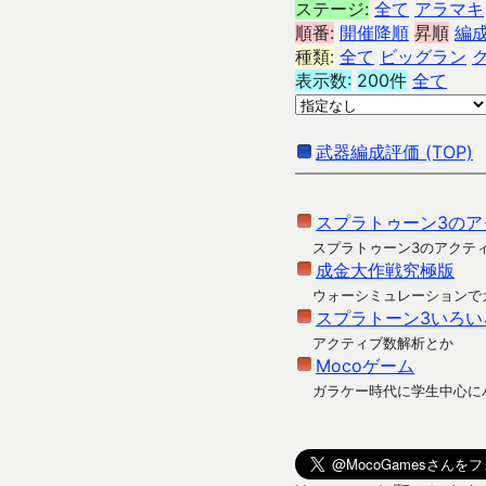
ステージ:
全て
アラマキ
順番:
開催降順
昇順
編
種類:
全て
ビッグラン
表示数:
200件
全て
武器編成評価 (TOP)
スプラトゥーン3のア
スプラトゥーン3のアクテ
成金大作戦究極版
ウォーシミュレーションで
スプラトーン3いろい
アクティブ数解析とか
Mocoゲーム
ガラケー時代に学生中心に