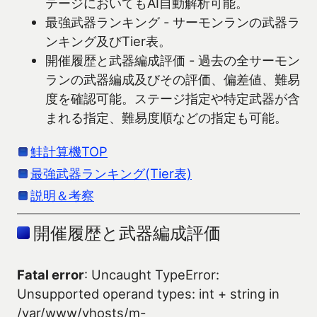
テージにおいてもAI自動解析可能。
最強武器ランキング - サーモンランの武器ラ
ンキング及びTier表。
開催履歴と武器編成評価 - 過去の全サーモン
ランの武器編成及びその評価、偏差値、難易
度を確認可能。ステージ指定や特定武器が含
まれる指定、難易度順などの指定も可能。
鮭計算機TOP
最強武器ランキング(Tier表)
説明＆考察
開催履歴と武器編成評価
Fatal error
: Uncaught TypeError:
Unsupported operand types: int + string in
/var/www/vhosts/m-