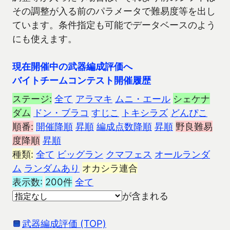
その調整が入る前のパラメータで難易度等を出し
ています。条件指定も可能でデータベースのよう
にも使えます。
現在開催中の武器編成評価へ
バイトチームコンテスト開催履歴
ステージ:
全て
アラマキ
ムニ・エール
シェケナ
ダム
ドン・ブラコ
すじこ
トキシラズ
どんぴこ
順番:
開催降順
昇順
編成点数降順
昇順
野良難易
度降順
昇順
種類:
全て
ビッグラン
クマフェス
オールランダ
ム
ランダムあり
オカシラ連合
表示数:
200件
全て
が含まれる
武器編成評価 (TOP)