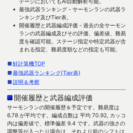
テージにおいてもAI自動解析可能。
最強武器ランキング - サーモンランの武器ラ
ンキング及びTier表。
開催履歴と武器編成評価 - 過去の全サーモン
ランの武器編成及びその評価、偏差値、難易
度を確認可能。ステージ指定や特定武器が含
まれる指定、難易度順などの指定も可能。
鮭計算機TOP
最強武器ランキング(Tier表)
説明＆考察
開催履歴と武器編成評価
サーモンランの開催履歴＆予定です。難易度は
6.78 が平均です。編成点数は 平均 70.92, カッコ
内は偏差値で、標準偏差 9.4 です。武器の強さの
調整等が入ったり場合は、それより前のシフトは