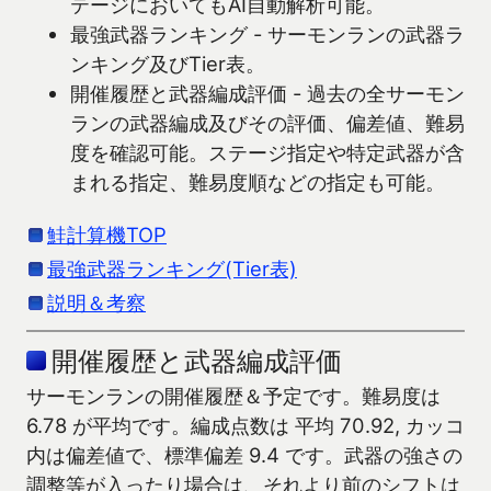
テージにおいてもAI自動解析可能。
最強武器ランキング - サーモンランの武器ラ
ンキング及びTier表。
開催履歴と武器編成評価 - 過去の全サーモン
ランの武器編成及びその評価、偏差値、難易
度を確認可能。ステージ指定や特定武器が含
まれる指定、難易度順などの指定も可能。
鮭計算機TOP
最強武器ランキング(Tier表)
説明＆考察
開催履歴と武器編成評価
サーモンランの開催履歴＆予定です。難易度は
6.78 が平均です。編成点数は 平均 70.92, カッコ
内は偏差値で、標準偏差 9.4 です。武器の強さの
調整等が入ったり場合は、それより前のシフトは