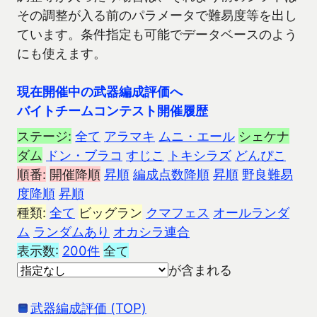
その調整が入る前のパラメータで難易度等を出し
ています。条件指定も可能でデータベースのよう
にも使えます。
現在開催中の武器編成評価へ
バイトチームコンテスト開催履歴
ステージ:
全て
アラマキ
ムニ・エール
シェケナ
ダム
ドン・ブラコ
すじこ
トキシラズ
どんぴこ
順番:
開催降順
昇順
編成点数降順
昇順
野良難易
度降順
昇順
種類:
全て
ビッグラン
クマフェス
オールランダ
ム
ランダムあり
オカシラ連合
表示数:
200件
全て
が含まれる
武器編成評価 (TOP)