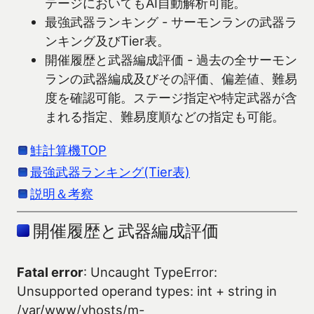
テージにおいてもAI自動解析可能。
最強武器ランキング - サーモンランの武器ラ
ンキング及びTier表。
開催履歴と武器編成評価 - 過去の全サーモン
ランの武器編成及びその評価、偏差値、難易
度を確認可能。ステージ指定や特定武器が含
まれる指定、難易度順などの指定も可能。
鮭計算機TOP
最強武器ランキング(Tier表)
説明＆考察
開催履歴と武器編成評価
Fatal error
: Uncaught TypeError:
Unsupported operand types: int + string in
/var/www/vhosts/m-