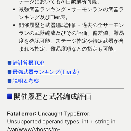
テージにおいてもAI自動解析可能。
最強武器ランキング - サーモンランの武器ラ
ンキング及びTier表。
開催履歴と武器編成評価 - 過去の全サーモン
ランの武器編成及びその評価、偏差値、難易
度を確認可能。ステージ指定や特定武器が含
まれる指定、難易度順などの指定も可能。
鮭計算機TOP
最強武器ランキング(Tier表)
説明＆考察
開催履歴と武器編成評価
Fatal error
: Uncaught TypeError:
Unsupported operand types: int + string in
/var/www/vhosts/m-