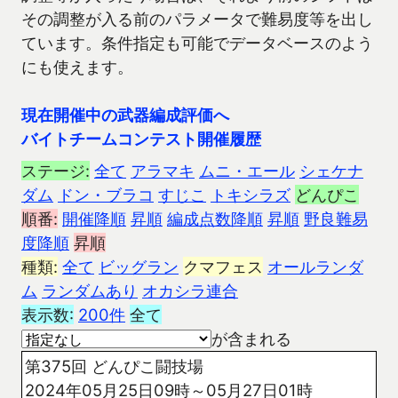
その調整が入る前のパラメータで難易度等を出し
ています。条件指定も可能でデータベースのよう
にも使えます。
現在開催中の武器編成評価へ
バイトチームコンテスト開催履歴
ステージ:
全て
アラマキ
ムニ・エール
シェケナ
ダム
ドン・ブラコ
すじこ
トキシラズ
どんぴこ
順番:
開催降順
昇順
編成点数降順
昇順
野良難易
度降順
昇順
種類:
全て
ビッグラン
クマフェス
オールランダ
ム
ランダムあり
オカシラ連合
表示数:
200件
全て
が含まれる
第375回 どんぴこ闘技場
2024年05月25日09時～05月27日01時