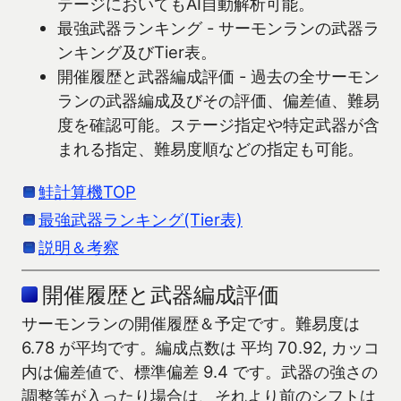
テージにおいてもAI自動解析可能。
最強武器ランキング - サーモンランの武器ラ
ンキング及びTier表。
開催履歴と武器編成評価 - 過去の全サーモン
ランの武器編成及びその評価、偏差値、難易
度を確認可能。ステージ指定や特定武器が含
まれる指定、難易度順などの指定も可能。
鮭計算機TOP
最強武器ランキング(Tier表)
説明＆考察
開催履歴と武器編成評価
サーモンランの開催履歴＆予定です。難易度は
6.78 が平均です。編成点数は 平均 70.92, カッコ
内は偏差値で、標準偏差 9.4 です。武器の強さの
調整等が入ったり場合は、それより前のシフトは