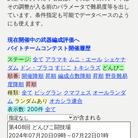
その調整が入る前のパラメータで難易度等を出し
ています。条件指定も可能でデータベースのよう
にも使えます。
現在開催中の武器編成評価へ
バイトチームコンテスト開催履歴
ステージ:
全て
アラマキ
ムニ・エール
シェケナ
ダム
ドン・ブラコ
すじこ
トキシラズ
どんぴこ
順番:
開催降順
昇順
編成点数降順
昇順
野良難易
度降順
昇順
種類:
全て
ビッグラン
クマフェス
オールランダ
ム
ランダムあり
オカシラ連合
表示数:
200件
全て
が含まれる
第408回 どんぴこ闘技場
2024年07月20日09時～07月22日01時