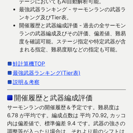
テージにおいてもAI自動解析可能。
最強武器ランキング - サーモンランの武器ラ
ンキング及びTier表。
開催履歴と武器編成評価 - 過去の全サーモン
ランの武器編成及びその評価、偏差値、難易
度を確認可能。ステージ指定や特定武器が含
まれる指定、難易度順などの指定も可能。
鮭計算機TOP
最強武器ランキング(Tier表)
説明＆考察
開催履歴と武器編成評価
サーモンランの開催履歴＆予定です。難易度は
6.78 が平均です。編成点数は 平均 70.92, カッコ
内は偏差値で、標準偏差 9.4 です。武器の強さの
調整等が入ったり場合は、それより前のシフトは