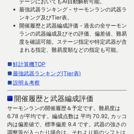
テージにおいてもAI自動解析可能。
最強武器ランキング - サーモンランの武器ラ
ンキング及びTier表。
開催履歴と武器編成評価 - 過去の全サーモン
ランの武器編成及びその評価、偏差値、難易
度を確認可能。ステージ指定や特定武器が含
まれる指定、難易度順などの指定も可能。
鮭計算機TOP
最強武器ランキング(Tier表)
説明＆考察
開催履歴と武器編成評価
サーモンランの開催履歴＆予定です。難易度は
6.78 が平均です。編成点数は 平均 70.92, カッコ
内は偏差値で、標準偏差 9.4 です。武器の強さの
調整等が入ったり場合は、それより前のシフトは