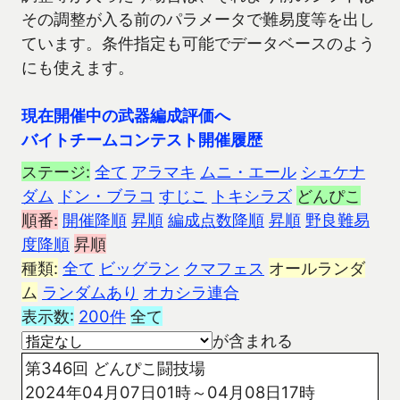
その調整が入る前のパラメータで難易度等を出し
ています。条件指定も可能でデータベースのよう
にも使えます。
現在開催中の武器編成評価へ
バイトチームコンテスト開催履歴
ステージ:
全て
アラマキ
ムニ・エール
シェケナ
ダム
ドン・ブラコ
すじこ
トキシラズ
どんぴこ
順番:
開催降順
昇順
編成点数降順
昇順
野良難易
度降順
昇順
種類:
全て
ビッグラン
クマフェス
オールランダ
ム
ランダムあり
オカシラ連合
表示数:
200件
全て
が含まれる
第346回 どんぴこ闘技場
2024年04月07日01時～04月08日17時