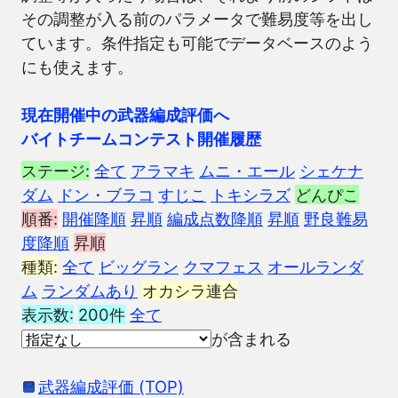
その調整が入る前のパラメータで難易度等を出し
ています。条件指定も可能でデータベースのよう
にも使えます。
現在開催中の武器編成評価へ
バイトチームコンテスト開催履歴
ステージ:
全て
アラマキ
ムニ・エール
シェケナ
ダム
ドン・ブラコ
すじこ
トキシラズ
どんぴこ
順番:
開催降順
昇順
編成点数降順
昇順
野良難易
度降順
昇順
種類:
全て
ビッグラン
クマフェス
オールランダ
ム
ランダムあり
オカシラ連合
表示数:
200件
全て
が含まれる
武器編成評価 (TOP)