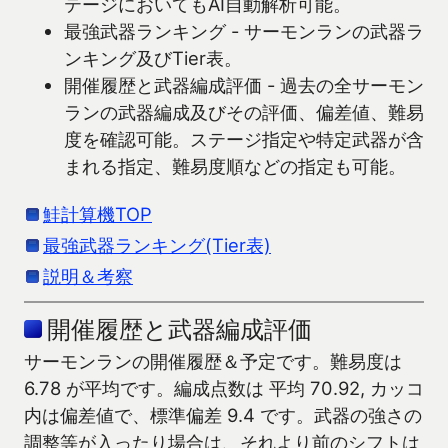
テージにおいてもAI自動解析可能。
最強武器ランキング - サーモンランの武器ラ
ンキング及びTier表。
開催履歴と武器編成評価 - 過去の全サーモン
ランの武器編成及びその評価、偏差値、難易
度を確認可能。ステージ指定や特定武器が含
まれる指定、難易度順などの指定も可能。
鮭計算機TOP
最強武器ランキング(Tier表)
説明＆考察
開催履歴と武器編成評価
サーモンランの開催履歴＆予定です。難易度は
6.78 が平均です。編成点数は 平均 70.92, カッコ
内は偏差値で、標準偏差 9.4 です。武器の強さの
調整等が入ったり場合は、それより前のシフトは