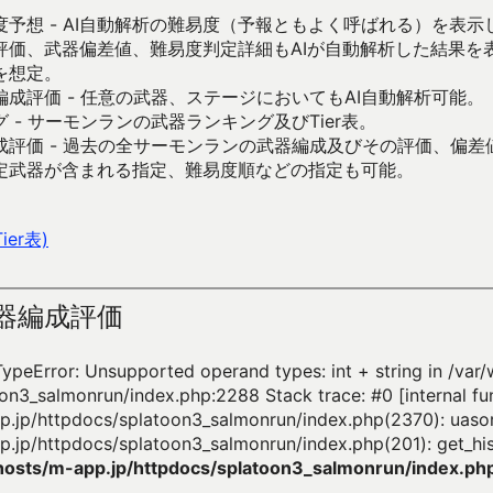
予想 - AI自動解析の難易度（予報ともよく呼ばれる）を表
評価、武器偏差値、難易度判定詳細もAIが自動解析した結果を
を想定。
成評価 - 任意の武器、ステージにおいてもAI自動解析可能。
 - サーモンランの武器ランキング及びTier表。
成評価 - 過去の全サーモンランの武器編成及びその評価、偏差
定武器が含まれる指定、難易度順などの指定も可能。
er表)
器編成評価
TypeError: Unsupported operand types: int + string in /va
on3_salmonrun/index.php:2288 Stack trace: #0 [internal fun
.jp/httpdocs/splatoon3_salmonrun/index.php(2370): uasor
.jp/httpdocs/splatoon3_salmonrun/index.php(201): get_his
osts/m-app.jp/httpdocs/splatoon3_salmonrun/index.ph