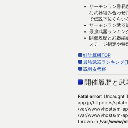
サーモンラン難易度
な武器組み合わせ
で伝説下位くらい
サーモンラン武器編
最強武器ランキング
開催履歴と武器編
ステージ指定や特
鮭計算機TOP
最強武器ランキング(Ti
説明＆考察
開催履歴と武
Fatal error
: Uncaught 
app.jp/httpdocs/splato
/var/www/vhosts/m-app
/var/www/vhosts/m-app
thrown in
/var/www/vh