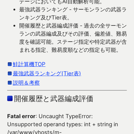
テージにおいてもAI自動解析可能。
最強武器ランキング - サーモンランの武器ラ
ンキング及びTier表。
開催履歴と武器編成評価 - 過去の全サーモン
ランの武器編成及びその評価、偏差値、難易
度を確認可能。ステージ指定や特定武器が含
まれる指定、難易度順などの指定も可能。
鮭計算機TOP
最強武器ランキング(Tier表)
説明＆考察
開催履歴と武器編成評価
Fatal error
: Uncaught TypeError:
Unsupported operand types: int + string in
/var/www/vhosts/m-