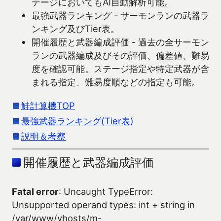
テージにおいてもAI自動解析可能。
最強武器ランキング - サーモンランの武器ラ
ンキング及びTier表。
開催履歴と武器編成評価 - 過去の全サーモン
ランの武器編成及びその評価、偏差値、難易
度を確認可能。ステージ指定や特定武器が含
まれる指定、難易度順などの指定も可能。
鮭計算機TOP
最強武器ランキング(Tier表)
説明＆考察
開催履歴と武器編成評価
Fatal error
: Uncaught TypeError:
Unsupported operand types: int + string in
/var/www/vhosts/m-