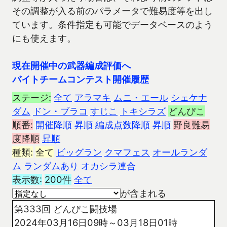
その調整が入る前のパラメータで難易度等を出し
ています。条件指定も可能でデータベースのよう
にも使えます。
現在開催中の武器編成評価へ
バイトチームコンテスト開催履歴
ステージ:
全て
アラマキ
ムニ・エール
シェケナ
ダム
ドン・ブラコ
すじこ
トキシラズ
どんぴこ
順番:
開催降順
昇順
編成点数降順
昇順
野良難易
度降順
昇順
種類:
全て
ビッグラン
クマフェス
オールランダ
ム
ランダムあり
オカシラ連合
表示数:
200件
全て
が含まれる
第333回 どんぴこ闘技場
2024年03月16日09時～03月18日01時