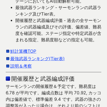
テージにおいてもAI自動解析可能。
最強武器ランキング - サーモンランの武器ラ
ンキング及びTier表。
開催履歴と武器編成評価 - 過去の全サーモン
ランの武器編成及びその評価、偏差値、難易
度を確認可能。ステージ指定や特定武器が含
まれる指定、難易度順などの指定も可能。
鮭計算機TOP
最強武器ランキング(Tier表)
説明＆考察
開催履歴と武器編成評価
サーモンランの開催履歴＆予定です。難易度は
6.78 が平均です。編成点数は 平均 70.92, カッコ
内は偏差値で、標準偏差 9.4 です。武器の強さの
調整等が入ったり場合は、それより前のシフトは