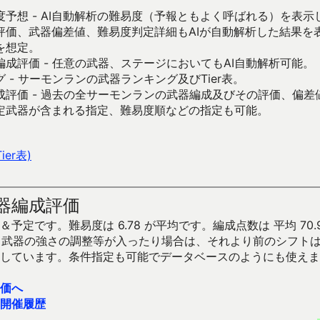
予想 - AI自動解析の難易度（予報ともよく呼ばれる）を表
評価、武器偏差値、難易度判定詳細もAIが自動解析した結果を
を想定。
成評価 - 任意の武器、ステージにおいてもAI自動解析可能。
 - サーモンランの武器ランキング及びTier表。
成評価 - 過去の全サーモンランの武器編成及びその評価、偏差
定武器が含まれる指定、難易度順などの指定も可能。
er表)
器編成評価
予定です。難易度は 6.78 が平均です。編成点数は 平均 70.
です。武器の強さの調整等が入ったり場合は、それより前のシフト
しています。条件指定も可能でデータベースのようにも使えま
価へ
開催履歴