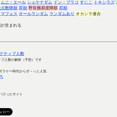
ムニ・エール
シェケナダム
ドン・ブラコ
すじこ
トキシラズ
成点数降順
昇順
野良難易度降順
昇順
クマフェス
オールランダム
ランダムあり
オカシラ連合
が含まれる
クティブ人数
ィブ人数の解析（予想）です
ガラケー時代からず～っと人気
ろ
バズったサイト