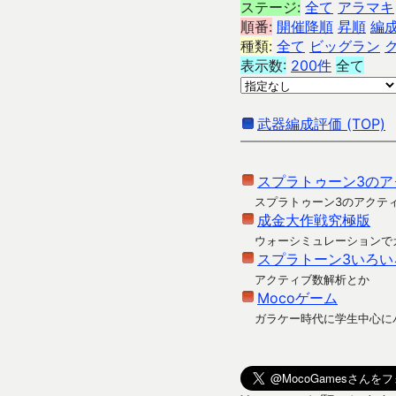
ステージ:
全て
アラマキ
順番:
開催降順
昇順
編
種類:
全て
ビッグラン
表示数:
200件
全て
武器編成評価 (TOP)
スプラトゥーン3のア
スプラトゥーン3のアクテ
成金大作戦究極版
ウォーシミュレーションで
スプラトーン3いろい
アクティブ数解析とか
Mocoゲーム
ガラケー時代に学生中心に