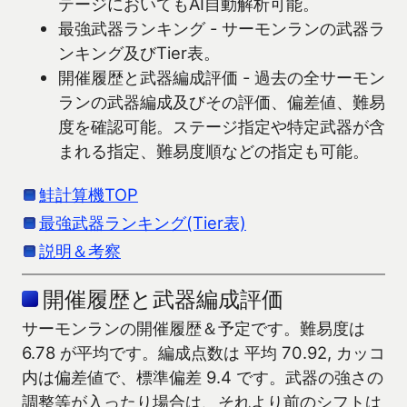
テージにおいてもAI自動解析可能。
最強武器ランキング - サーモンランの武器ラ
ンキング及びTier表。
開催履歴と武器編成評価 - 過去の全サーモン
ランの武器編成及びその評価、偏差値、難易
度を確認可能。ステージ指定や特定武器が含
まれる指定、難易度順などの指定も可能。
鮭計算機TOP
最強武器ランキング(Tier表)
説明＆考察
開催履歴と武器編成評価
サーモンランの開催履歴＆予定です。難易度は
6.78 が平均です。編成点数は 平均 70.92, カッコ
内は偏差値で、標準偏差 9.4 です。武器の強さの
調整等が入ったり場合は、それより前のシフトは