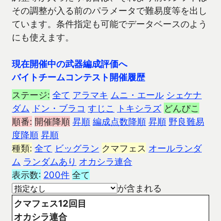
その調整が入る前のパラメータで難易度等を出し
ています。条件指定も可能でデータベースのよう
にも使えます。
現在開催中の武器編成評価へ
バイトチームコンテスト開催履歴
ステージ:
全て
アラマキ
ムニ・エール
シェケナ
ダム
ドン・ブラコ
すじこ
トキシラズ
どんぴこ
順番:
開催降順
昇順
編成点数降順
昇順
野良難易
度降順
昇順
種類:
全て
ビッグラン
クマフェス
オールランダ
ム
ランダムあり
オカシラ連合
表示数:
200件
全て
が含まれる
クマフェス12回目
オカシラ連合