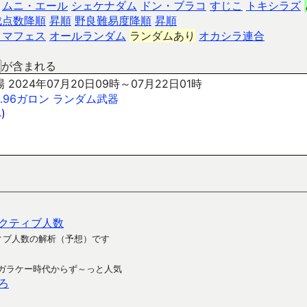
ムニ・エール
シェケナダム
ドン・ブラコ
すじこ
トキシラズ
成点数降順
昇順
野良難易度降順
昇順
クマフェス
オールランダム
ランダムあり
オカシラ連合
が含まれる
 2024年07月20日09時～07月22日01時
.96ガロン
ランダム武器
)
クティブ人数
ィブ人数の解析（予想）です
ガラケー時代からず～っと人気
ろ