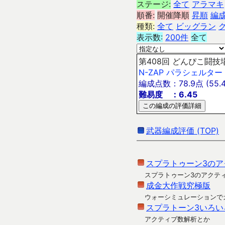
ステージ:
全て
アラマキ
順番:
開催降順
昇順
編
種類:
全て
ビッグラン
表示数:
200件
全て
第408回 どんぴこ闘技場
N-ZAP
パラシェルター
編成点数：78.9点 (55.4
難易度 ：6.45
武器編成評価 (TOP)
スプラトゥーン3のア
スプラトゥーン3のアクテ
成金大作戦究極版
ウォーシミュレーションで
スプラトーン3いろい
アクティブ数解析とか