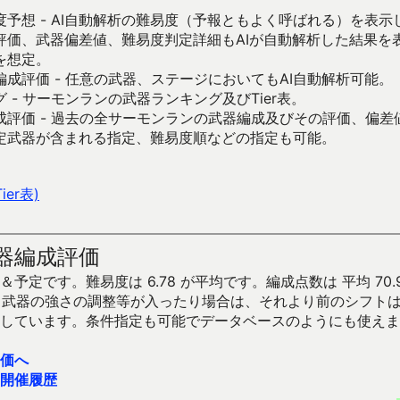
予想 - AI自動解析の難易度（予報ともよく呼ばれる）を表
評価、武器偏差値、難易度判定詳細もAIが自動解析した結果を
を想定。
成評価 - 任意の武器、ステージにおいてもAI自動解析可能。
 - サーモンランの武器ランキング及びTier表。
成評価 - 過去の全サーモンランの武器編成及びその評価、偏差
定武器が含まれる指定、難易度順などの指定も可能。
er表)
器編成評価
予定です。難易度は 6.78 が平均です。編成点数は 平均 70.
です。武器の強さの調整等が入ったり場合は、それより前のシフト
しています。条件指定も可能でデータベースのようにも使えま
価へ
開催履歴