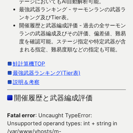
テージにおいてもAI自動解析可能。
最強武器ランキング - サーモンランの武器ラ
ンキング及びTier表。
開催履歴と武器編成評価 - 過去の全サーモン
ランの武器編成及びその評価、偏差値、難易
度を確認可能。ステージ指定や特定武器が含
まれる指定、難易度順などの指定も可能。
鮭計算機TOP
最強武器ランキング(Tier表)
説明＆考察
開催履歴と武器編成評価
Fatal error
: Uncaught TypeError:
Unsupported operand types: int + string in
/var/www/vhosts/m-