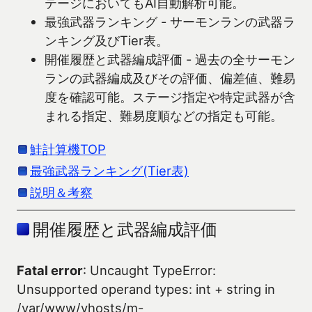
テージにおいてもAI自動解析可能。
最強武器ランキング - サーモンランの武器ラ
ンキング及びTier表。
開催履歴と武器編成評価 - 過去の全サーモン
ランの武器編成及びその評価、偏差値、難易
度を確認可能。ステージ指定や特定武器が含
まれる指定、難易度順などの指定も可能。
鮭計算機TOP
最強武器ランキング(Tier表)
説明＆考察
開催履歴と武器編成評価
Fatal error
: Uncaught TypeError:
Unsupported operand types: int + string in
/var/www/vhosts/m-