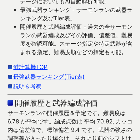
テージにおいてもAI自動解析可能。
最強武器ランキング - サーモンランの武器ラ
ンキング及びTier表。
開催履歴と武器編成評価 - 過去の全サーモン
ランの武器編成及びその評価、偏差値、難易
度を確認可能。ステージ指定や特定武器が含
まれる指定、難易度順などの指定も可能。
鮭計算機TOP
最強武器ランキング(Tier表)
説明＆考察
開催履歴と武器編成評価
サーモンランの開催履歴＆予定です。難易度は
6.78 が平均です。編成点数は 平均 70.92, カッコ
内は偏差値で、標準偏差 9.4 です。武器の強さの
調整等が入ったり場合は、それより前のシフトは