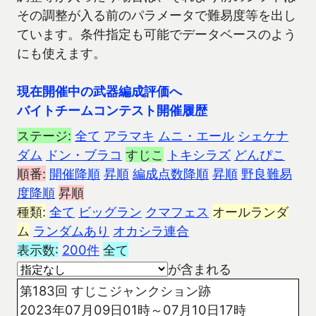
その調整が入る前のパラメータで難易度等を出し
ています。条件指定も可能でデータベースのよう
にも使えます。
現在開催中の武器編成評価へ
バイトチームコンテスト開催履歴
ステージ:
全て
アラマキ
ムニ・エール
シェケナ
ダム
ドン・ブラコ
すじこ
トキシラズ
どんぴこ
順番:
開催降順
昇順
編成点数降順
昇順
野良難易
度降順
昇順
種類:
全て
ビッグラン
クマフェス
オールランダ
ム
ランダムあり
オカシラ連合
表示数:
200件
全て
が含まれる
第183回 すじこジャンクション跡
2023年07月09日01時～07月10日17時