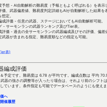
予想 - AI自動解析の難易度（予報ともよく呼ばれる）を表
評価、武器偏差値、難易度判定詳細もAIが自動解析した結果を
を想定。
成評価 - 任意の武器、ステージにおいてもAI自動解析可能。
 - サーモンランの武器ランキング及びTier表。
成評価 - 過去の全サーモンランの武器編成及びその評価、偏差
定武器が含まれる指定、難易度順などの指定も可能。
er表)
器編成評価
予定です。難易度は 6.78 が平均です。編成点数は 平均 70.
です。武器の強さの調整等が入ったり場合は、それより前のシフト
しています。条件指定も可能でデータベースのようにも使えま
価へ
開催履歴