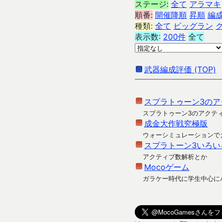
ステージ:
全て
アラマキ
順番:
開催降順
昇順
編
種類:
全て
ビッグラン
表示数:
200件
全て
武器編成評価 (TOP)
スプラトゥーン3のア
スプラトゥーン3のアクテ
成金大作戦究極版
ウォーシミュレーションで
スプラトーン3いろい
アクティブ数解析とか
Mocoゲーム
ガラケー時代に学生中心に