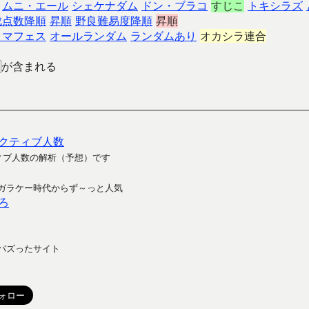
ムニ・エール
シェケナダム
ドン・ブラコ
すじこ
トキシラズ
成点数降順
昇順
野良難易度降順
昇順
クマフェス
オールランダム
ランダムあり
オカシラ連合
が含まれる
クティブ人数
ィブ人数の解析（予想）です
ガラケー時代からず～っと人気
ろ
バズったサイト