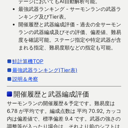
テージにおいてもAI自動解析可能。
最強武器ランキング - サーモンランの武器ラ
ンキング及びTier表。
開催履歴と武器編成評価 - 過去の全サーモン
ランの武器編成及びその評価、偏差値、難易
度を確認可能。ステージ指定や特定武器が含
まれる指定、難易度順などの指定も可能。
鮭計算機TOP
最強武器ランキング(Tier表)
説明＆考察
開催履歴と武器編成評価
サーモンランの開催履歴＆予定です。難易度は
6.78 が平均です。編成点数は 平均 70.92, カッコ
内は偏差値で、標準偏差 9.4 です。武器の強さの
調整等が入ったり場合は、それより前のシフトは