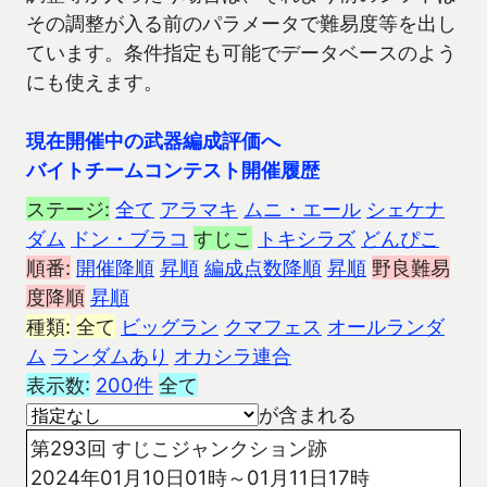
その調整が入る前のパラメータで難易度等を出し
ています。条件指定も可能でデータベースのよう
にも使えます。
現在開催中の武器編成評価へ
バイトチームコンテスト開催履歴
ステージ:
全て
アラマキ
ムニ・エール
シェケナ
ダム
ドン・ブラコ
すじこ
トキシラズ
どんぴこ
順番:
開催降順
昇順
編成点数降順
昇順
野良難易
度降順
昇順
種類:
全て
ビッグラン
クマフェス
オールランダ
ム
ランダムあり
オカシラ連合
表示数:
200件
全て
が含まれる
第293回 すじこジャンクション跡
2024年01月10日01時～01月11日17時