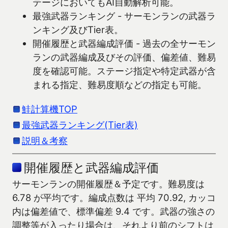
テージにおいてもAI自動解析可能。
最強武器ランキング - サーモンランの武器ラ
ンキング及びTier表。
開催履歴と武器編成評価 - 過去の全サーモン
ランの武器編成及びその評価、偏差値、難易
度を確認可能。ステージ指定や特定武器が含
まれる指定、難易度順などの指定も可能。
鮭計算機TOP
最強武器ランキング(Tier表)
説明＆考察
開催履歴と武器編成評価
サーモンランの開催履歴＆予定です。難易度は
6.78 が平均です。編成点数は 平均 70.92, カッコ
内は偏差値で、標準偏差 9.4 です。武器の強さの
調整等が入ったり場合は、それより前のシフトは