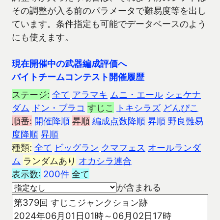
その調整が入る前のパラメータで難易度等を出し
ています。条件指定も可能でデータベースのよう
にも使えます。
現在開催中の武器編成評価へ
バイトチームコンテスト開催履歴
ステージ:
全て
アラマキ
ムニ・エール
シェケナ
ダム
ドン・ブラコ
すじこ
トキシラズ
どんぴこ
順番:
開催降順
昇順
編成点数降順
昇順
野良難易
度降順
昇順
種類:
全て
ビッグラン
クマフェス
オールランダ
ム
ランダムあり
オカシラ連合
表示数:
200件
全て
が含まれる
第379回 すじこジャンクション跡
2024年06月01日01時～06月02日17時