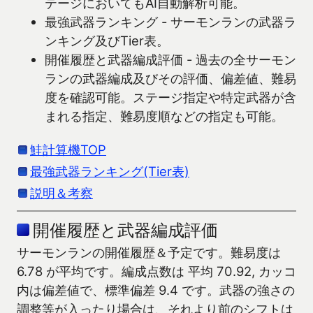
テージにおいてもAI自動解析可能。
最強武器ランキング - サーモンランの武器ラ
ンキング及びTier表。
開催履歴と武器編成評価 - 過去の全サーモン
ランの武器編成及びその評価、偏差値、難易
度を確認可能。ステージ指定や特定武器が含
まれる指定、難易度順などの指定も可能。
鮭計算機TOP
最強武器ランキング(Tier表)
説明＆考察
開催履歴と武器編成評価
サーモンランの開催履歴＆予定です。難易度は
6.78 が平均です。編成点数は 平均 70.92, カッコ
内は偏差値で、標準偏差 9.4 です。武器の強さの
調整等が入ったり場合は、それより前のシフトは