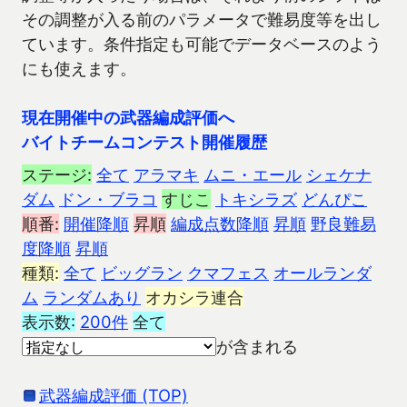
その調整が入る前のパラメータで難易度等を出し
ています。条件指定も可能でデータベースのよう
にも使えます。
現在開催中の武器編成評価へ
バイトチームコンテスト開催履歴
ステージ:
全て
アラマキ
ムニ・エール
シェケナ
ダム
ドン・ブラコ
すじこ
トキシラズ
どんぴこ
順番:
開催降順
昇順
編成点数降順
昇順
野良難易
度降順
昇順
種類:
全て
ビッグラン
クマフェス
オールランダ
ム
ランダムあり
オカシラ連合
表示数:
200件
全て
が含まれる
武器編成評価 (TOP)