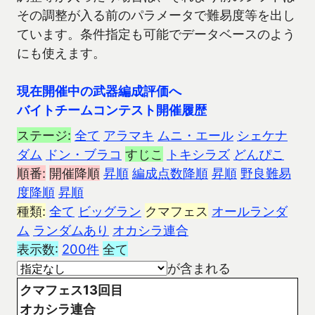
その調整が入る前のパラメータで難易度等を出し
ています。条件指定も可能でデータベースのよう
にも使えます。
現在開催中の武器編成評価へ
バイトチームコンテスト開催履歴
ステージ:
全て
アラマキ
ムニ・エール
シェケナ
ダム
ドン・ブラコ
すじこ
トキシラズ
どんぴこ
順番:
開催降順
昇順
編成点数降順
昇順
野良難易
度降順
昇順
種類:
全て
ビッグラン
クマフェス
オールランダ
ム
ランダムあり
オカシラ連合
表示数:
200件
全て
が含まれる
クマフェス13回目
オカシラ連合