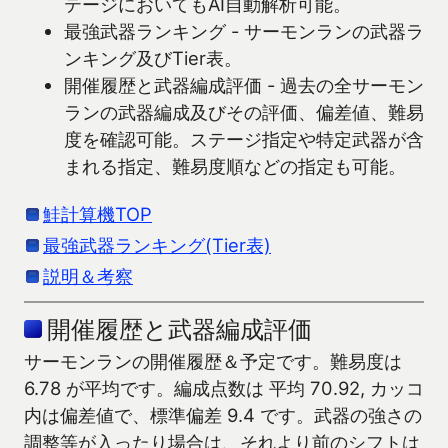
テージにおいてもAI自動解析可能。
最強武器ランキング - サーモンランの武器ラ
ンキング及びTier表。
開催履歴と武器編成評価 - 過去の全サーモン
ランの武器編成及びその評価、偏差値、難易
度を確認可能。ステージ指定や特定武器が含
まれる指定、難易度順などの指定も可能。
鮭計算機TOP
最強武器ランキング(Tier表)
説明＆考察
開催履歴と武器編成評価
サーモンランの開催履歴＆予定です。難易度は
6.78 が平均です。編成点数は 平均 70.92, カッコ
内は偏差値で、標準偏差 9.4 です。武器の強さの
調整等が入ったり場合は、それより前のシフトは