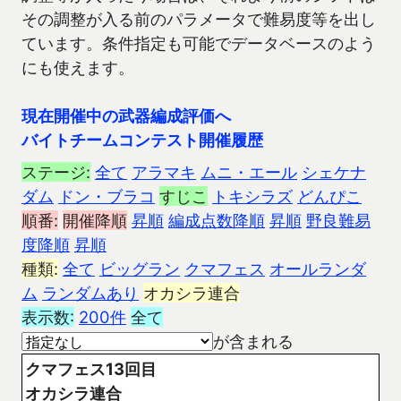
その調整が入る前のパラメータで難易度等を出し
ています。条件指定も可能でデータベースのよう
にも使えます。
現在開催中の武器編成評価へ
バイトチームコンテスト開催履歴
ステージ:
全て
アラマキ
ムニ・エール
シェケナ
ダム
ドン・ブラコ
すじこ
トキシラズ
どんぴこ
順番:
開催降順
昇順
編成点数降順
昇順
野良難易
度降順
昇順
種類:
全て
ビッグラン
クマフェス
オールランダ
ム
ランダムあり
オカシラ連合
表示数:
200件
全て
が含まれる
クマフェス13回目
オカシラ連合