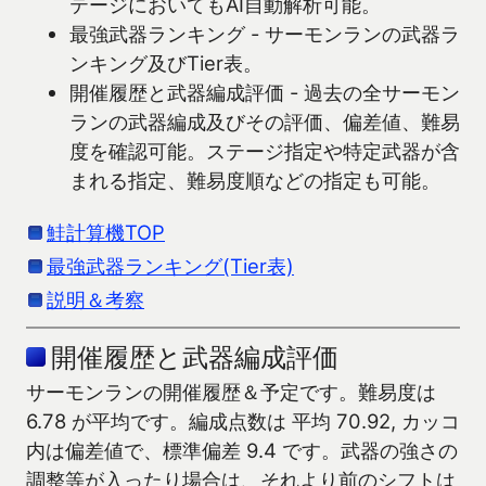
テージにおいてもAI自動解析可能。
最強武器ランキング - サーモンランの武器ラ
ンキング及びTier表。
開催履歴と武器編成評価 - 過去の全サーモン
ランの武器編成及びその評価、偏差値、難易
度を確認可能。ステージ指定や特定武器が含
まれる指定、難易度順などの指定も可能。
鮭計算機TOP
最強武器ランキング(Tier表)
説明＆考察
開催履歴と武器編成評価
サーモンランの開催履歴＆予定です。難易度は
6.78 が平均です。編成点数は 平均 70.92, カッコ
内は偏差値で、標準偏差 9.4 です。武器の強さの
調整等が入ったり場合は、それより前のシフトは