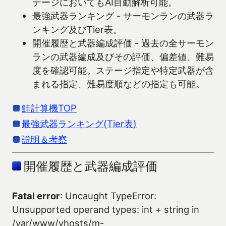
テージにおいてもAI自動解析可能。
最強武器ランキング - サーモンランの武器ラ
ンキング及びTier表。
開催履歴と武器編成評価 - 過去の全サーモン
ランの武器編成及びその評価、偏差値、難易
度を確認可能。ステージ指定や特定武器が含
まれる指定、難易度順などの指定も可能。
鮭計算機TOP
最強武器ランキング(Tier表)
説明＆考察
開催履歴と武器編成評価
Fatal error
: Uncaught TypeError:
Unsupported operand types: int + string in
/var/www/vhosts/m-