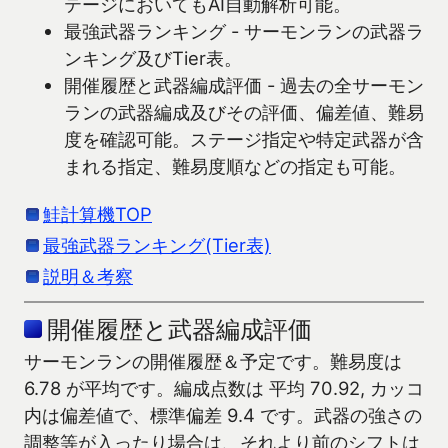
テージにおいてもAI自動解析可能。
最強武器ランキング - サーモンランの武器ラ
ンキング及びTier表。
開催履歴と武器編成評価 - 過去の全サーモン
ランの武器編成及びその評価、偏差値、難易
度を確認可能。ステージ指定や特定武器が含
まれる指定、難易度順などの指定も可能。
鮭計算機TOP
最強武器ランキング(Tier表)
説明＆考察
開催履歴と武器編成評価
サーモンランの開催履歴＆予定です。難易度は
6.78 が平均です。編成点数は 平均 70.92, カッコ
内は偏差値で、標準偏差 9.4 です。武器の強さの
調整等が入ったり場合は、それより前のシフトは