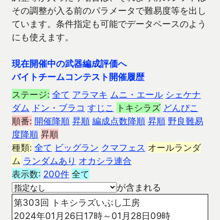
その調整が入る前のパラメータで難易度等を出し
ています。条件指定も可能でデータベースのよう
にも使えます。
現在開催中の武器編成評価へ
バイトチームコンテスト開催履歴
ステージ:
全て
アラマキ
ムニ・エール
シェケナ
ダム
ドン・ブラコ
すじこ
トキシラズ
どんぴこ
順番:
開催降順
昇順
編成点数降順
昇順
野良難易
度降順
昇順
種類:
全て
ビッグラン
クマフェス
オールランダ
ム
ランダムあり
オカシラ連合
表示数:
200件
全て
が含まれる
第303回 トキシラズいぶし工房
2024年01月26日17時～01月28日09時