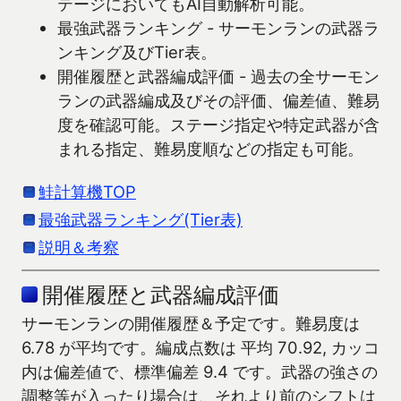
テージにおいてもAI自動解析可能。
最強武器ランキング - サーモンランの武器ラ
ンキング及びTier表。
開催履歴と武器編成評価 - 過去の全サーモン
ランの武器編成及びその評価、偏差値、難易
度を確認可能。ステージ指定や特定武器が含
まれる指定、難易度順などの指定も可能。
鮭計算機TOP
最強武器ランキング(Tier表)
説明＆考察
開催履歴と武器編成評価
サーモンランの開催履歴＆予定です。難易度は
6.78 が平均です。編成点数は 平均 70.92, カッコ
内は偏差値で、標準偏差 9.4 です。武器の強さの
調整等が入ったり場合は、それより前のシフトは