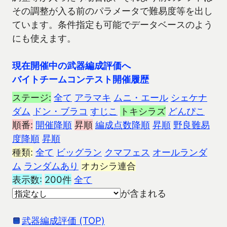
その調整が入る前のパラメータで難易度等を出し
ています。条件指定も可能でデータベースのよう
にも使えます。
現在開催中の武器編成評価へ
バイトチームコンテスト開催履歴
ステージ:
全て
アラマキ
ムニ・エール
シェケナ
ダム
ドン・ブラコ
すじこ
トキシラズ
どんぴこ
順番:
開催降順
昇順
編成点数降順
昇順
野良難易
度降順
昇順
種類:
全て
ビッグラン
クマフェス
オールランダ
ム
ランダムあり
オカシラ連合
表示数:
200件
全て
が含まれる
武器編成評価 (TOP)