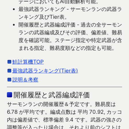
テージにおいてもAI自動解析可能。
最強武器ランキング - サーモンランの武器ラ
ンキング及びTier表。
開催履歴と武器編成評価 - 過去の全サーモン
ランの武器編成及びその評価、偏差値、難易
度を確認可能。ステージ指定や特定武器が含
まれる指定、難易度順などの指定も可能。
鮭計算機TOP
最強武器ランキング(Tier表)
説明＆考察
開催履歴と武器編成評価
サーモンランの開催履歴＆予定です。難易度は
6.78 が平均です。編成点数は 平均 70.92, カッコ
内は偏差値で、標準偏差 9.4 です。武器の強さの
調整等が入ったり場合は、それより前のシフトは