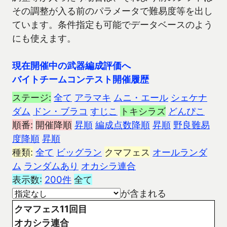
その調整が入る前のパラメータで難易度等を出し
ています。条件指定も可能でデータベースのよう
にも使えます。
現在開催中の武器編成評価へ
バイトチームコンテスト開催履歴
ステージ:
全て
アラマキ
ムニ・エール
シェケナ
ダム
ドン・ブラコ
すじこ
トキシラズ
どんぴこ
順番:
開催降順
昇順
編成点数降順
昇順
野良難易
度降順
昇順
種類:
全て
ビッグラン
クマフェス
オールランダ
ム
ランダムあり
オカシラ連合
表示数:
200件
全て
が含まれる
クマフェス11回目
オカシラ連合