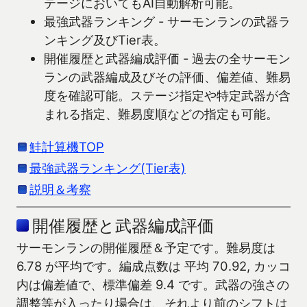
テージにおいてもAI自動解析可能。
最強武器ランキング - サーモンランの武器ラ
ンキング及びTier表。
開催履歴と武器編成評価 - 過去の全サーモン
ランの武器編成及びその評価、偏差値、難易
度を確認可能。ステージ指定や特定武器が含
まれる指定、難易度順などの指定も可能。
鮭計算機TOP
最強武器ランキング(Tier表)
説明＆考察
開催履歴と武器編成評価
サーモンランの開催履歴＆予定です。難易度は
6.78 が平均です。編成点数は 平均 70.92, カッコ
内は偏差値で、標準偏差 9.4 です。武器の強さの
調整等が入ったり場合は、それより前のシフトは