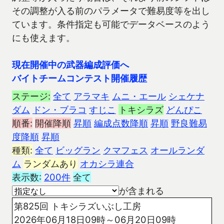
その調整が入る前のパラメータで難易度等を出し
ています。条件指定も可能でデータベースのよう
にも使えます。
現在開催中の武器編成評価へ
バイトチームコンテスト開催履歴
ステージ:
全て
アラマキ
ムニ・エール
シェケナ
ダム
ドン・ブラコ
すじこ
トキシラズ
どんぴこ
順番:
開催降順
昇順
編成点数降順
昇順
野良難易
度降順
昇順
種類:
全て
ビッグラン
クマフェス
オールランダ
ム
ランダムあり
オカシラ連合
表示数:
200件
全て
が含まれる
第825回 トキシラズいぶし工房
2026年06月18日09時～06月20日09時