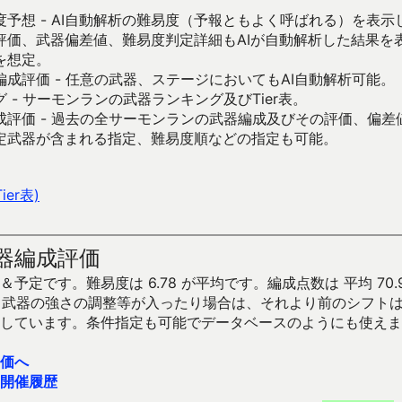
予想 - AI自動解析の難易度（予報ともよく呼ばれる）を表
評価、武器偏差値、難易度判定詳細もAIが自動解析した結果を
を想定。
成評価 - 任意の武器、ステージにおいてもAI自動解析可能。
 - サーモンランの武器ランキング及びTier表。
成評価 - 過去の全サーモンランの武器編成及びその評価、偏差
定武器が含まれる指定、難易度順などの指定も可能。
er表)
器編成評価
予定です。難易度は 6.78 が平均です。編成点数は 平均 70.
です。武器の強さの調整等が入ったり場合は、それより前のシフト
しています。条件指定も可能でデータベースのようにも使えま
価へ
開催履歴