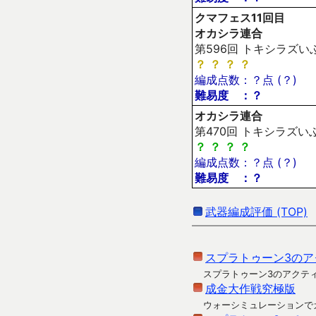
クマフェス11回目
オカシラ連合
第596回 トキシラズいぶ
？
？
？
？
編成点数：？点 (？)
難易度 ：？
オカシラ連合
第470回 トキシラズいぶし
？
？
？
？
編成点数：？点 (？)
難易度 ：？
武器編成評価 (TOP)
スプラトゥーン3のア
スプラトゥーン3のアクテ
成金大作戦究極版
ウォーシミュレーションで