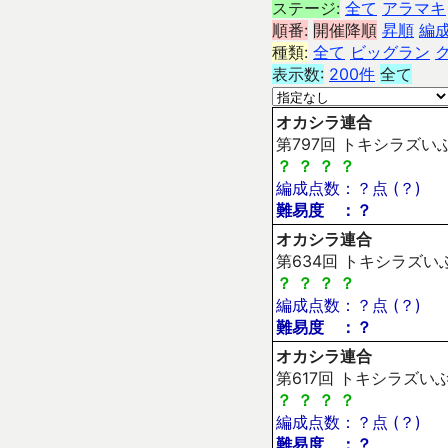
ステージ:
全て
アラマキ
順番:
開催降順
昇順
編
種類:
全て
ビッグラン
表示数:
200件
全て
オカシラ連合
第797回 トキシラズいぶ
？
？
？
？
編成点数：？点 (？)
難易度 ：？
オカシラ連合
第634回 トキシラズいぶ
？
？
？
？
編成点数：？点 (？)
難易度 ：？
オカシラ連合
第617回 トキシラズいぶ
？
？
？
？
編成点数：？点 (？)
難易度 ：？