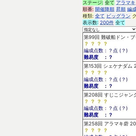
ステージ:
全て
アラマキ
順番:
開催降順
昇順
編
種類:
全て
ビッグラン
表示数:
200件
全て
第99回 難破船ドン・ブラ
？
？
？
？
編成点数：？点 (？)
難易度 ：？
第153回 シェケナダム 2
？
？
？
？
編成点数：？点 (？)
難易度 ：？
第208回 すじこジャンク
？
？
？
？
編成点数：？点 (？)
難易度 ：？
第258回 アラマキ砦 20
？
？
？
？