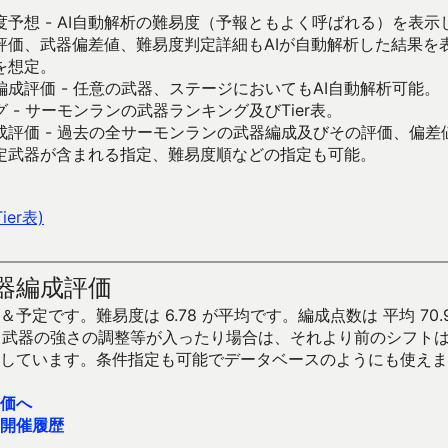
予想 - AI自動解析の難易度（予報ともよく呼ばれる）を表
評価、武器偏差値、難易度判定詳細もAIが自動解析した結果を
を想定。
成評価 - 任意の武器、ステージにおいてもAI自動解析可能。
 - サーモンランの武器ランキング及びTier表。
成評価 - 過去の全サーモンランの武器編成及びその評価、偏差
定武器が含まれる指定、難易度順などの指定も可能。
er表)
器編成評価
予定です。難易度は 6.78 が平均です。編成点数は 平均 70.
です。武器の強さの調整等が入ったり場合は、それより前のシフト
しています。条件指定も可能でデータベースのようにも使えま
価へ
開催履歴