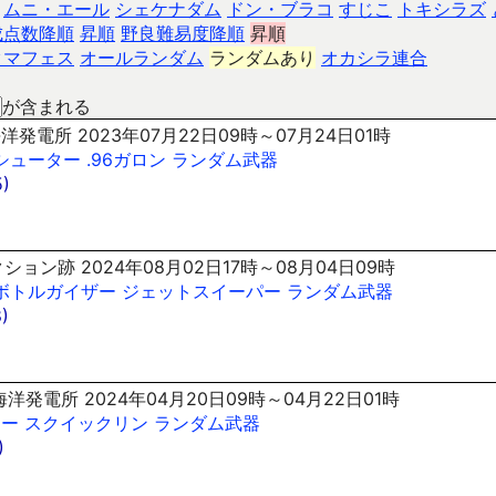
ムニ・エール
シェケナダム
ドン・ブラコ
すじこ
トキシラズ
成点数降順
昇順
野良難易度降順
昇順
クマフェス
オールランダム
ランダムあり
オカシラ連合
が含まれる
洋発電所 2023年07月22日09時～07月24日01時
シューター
.96ガロン
ランダム武器
)
ション跡 2024年08月02日17時～08月04日09時
ボトルガイザー
ジェットスイーパー
ランダム武器
)
洋発電所 2024年04月20日09時～04月22日01時
ナー
スクイックリン
ランダム武器
)