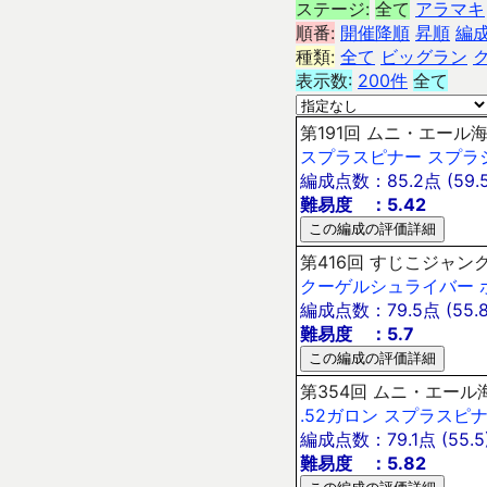
ステージ:
全て
アラマキ
順番:
開催降順
昇順
編
種類:
全て
ビッグラン
表示数:
200件
全て
第191回 ムニ・エール海
スプラスピナー
スプラ
編成点数：85.2点 (59.5
難易度 ：5.42
第416回 すじこジャンク
クーゲルシュライバー
編成点数：79.5点 (55.8
難易度 ：5.7
第354回 ムニ・エール海
.52ガロン
スプラスピ
編成点数：79.1点 (55.5
難易度 ：5.82