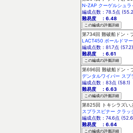
N-ZAP
クーゲルシュラ
編成点数：78.5点 (55.2
難易度 ：6.48
第734回 難破船ドン・ブラ
LACT450
ボールドマー
編成点数：81.7点 (57.2
難易度 ：6.61
第696回 難破船ドン・ブラ
デンタルワイパー
スプ
編成点数：83点 (58.1)
難易度 ：6.63
第825回 トキシラズいぶ
スプラスピナー
クラッ
編成点数：74.6点 (52.6
難易度 ：6.64