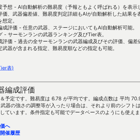
予想 - AI自動解析の難易度（予報ともよく呼ばれる）を表
評価、武器偏差値、難易度判定詳細もAIが自動解析した結果を
を想定。
成評価 - 任意の武器、ステージにおいてもAI自動解析可能。
 - サーモンランの武器ランキング及びTier表。
成評価 - 過去の全サーモンランの武器編成及びその評価、偏差
定武器が含まれる指定、難易度順などの指定も可能。
er表)
器編成評価
予定です。難易度は 6.78 が平均です。編成点数は 平均 70.
です。武器の強さの調整等が入ったり場合は、それより前のシフト
しています。条件指定も可能でデータベースのようにも使えま
価へ
開催履歴