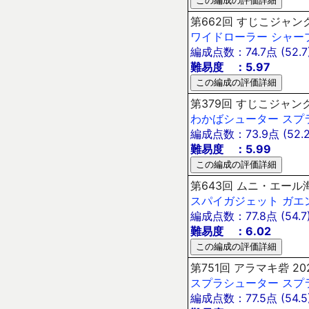
第662回 すじこジャンク
ワイドローラー
シャー
編成点数：74.7点 (52.7
難易度 ：5.97
第379回 すじこジャンク
わかばシューター
スプ
編成点数：73.9点 (52.2
難易度 ：5.99
第643回 ムニ・エール海
スパイガジェット
ガエ
編成点数：77.8点 (54.7
難易度 ：6.02
第751回 アラマキ砦 20
スプラシューター
スプ
編成点数：77.5点 (54.5