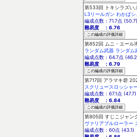
第533回 トキシラズいぶ
L3リールガン
わかばシ
編成点数：71.7点 (50.7
難易度 ：6.76
第852回 ムニ・エール海
ランダム武器
ランダム
編成点数：64.7点 (46.2
難易度 ：6.79
第717回 アラマキ砦 20
スクリュースロッシャ
編成点数：67.1点 (47.7)
難易度 ：6.84
第805回 すじこジャンク
ヴァリアブルローラー
編成点数：60点 (43.1)
難易度 ：6.86