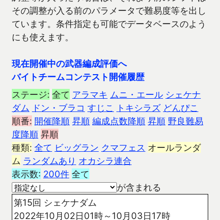
その調整が入る前のパラメータで難易度等を出し
ています。条件指定も可能でデータベースのよう
にも使えます。
現在開催中の武器編成評価へ
バイトチームコンテスト開催履歴
ステージ:
全て
アラマキ
ムニ・エール
シェケナ
ダム
ドン・ブラコ
すじこ
トキシラズ
どんぴこ
順番:
開催降順
昇順
編成点数降順
昇順
野良難易
度降順
昇順
種類:
全て
ビッグラン
クマフェス
オールランダ
ム
ランダムあり
オカシラ連合
表示数:
200件
全て
が含まれる
第15回 シェケナダム
2022年10月02日01時～10月03日17時