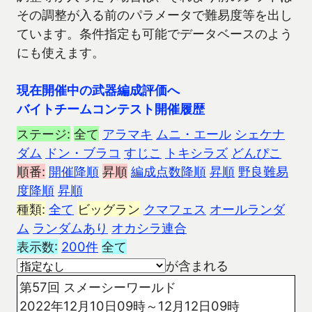
その調整が入る前のパラメータで難易度等を出し
ています。条件指定も可能でデータベースのよう
にも使えます。
現在開催中の武器編成評価へ
バイトチームコンテスト開催履歴
ステージ:
全て
アラマキ
ムニ・エール
シェケナ
ダム
ドン・ブラコ
すじこ
トキシラズ
どんぴこ
順番:
開催降順
昇順
編成点数降順
昇順
野良難易
度降順
昇順
種類:
全て
ビッグラン
クマフェス
オールランダ
ム
ランダムあり
オカシラ連合
表示数:
200件
全て
が含まれる
第57回 スメーシーワールド
2022年12月10日09時～12月12日09時